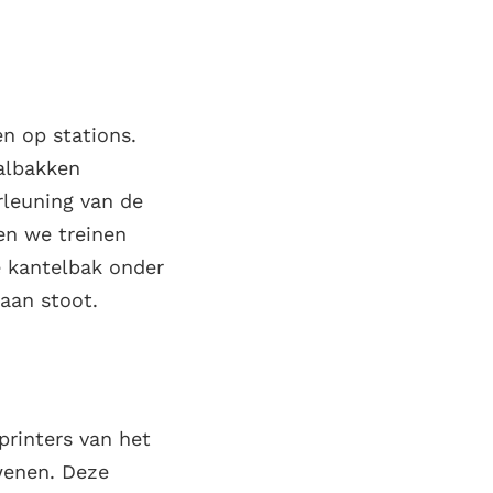
en op stations.
valbakken
rleuning van de
en we treinen
e kantelbak onder
naan stoot.
printers van het
wenen. Deze