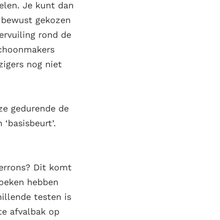
elen. Je kunt dan
ft bewust gekozen
ervuiling rond de
 schoonmakers
zigers nog niet
eze gedurende de
 ‘basisbeurt’.
errons? Dit komt
zoeken hebben
illende testen is
te afvalbak op