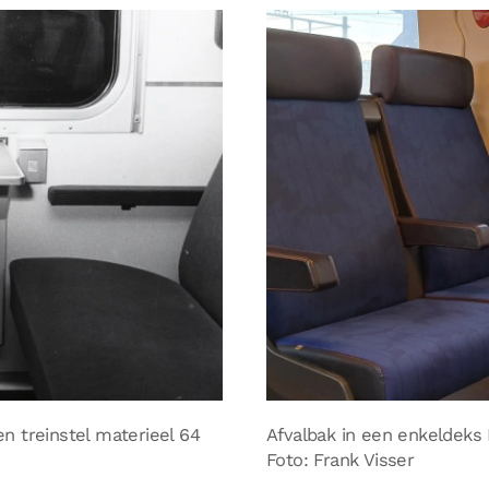
en treinstel materieel 64
Afvalbak in een enkeldeks 
Foto: Frank Visser