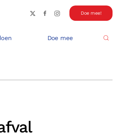
Doe mee!
doen
Doe mee
afval