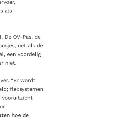
rvoer,
s als
l. De OV-Pas, de
usjes, net als de
l, een voordelig
r niet.
over. “Er wordt
eld; flexsystemen
t vooruitzicht
or
gaten hoe de