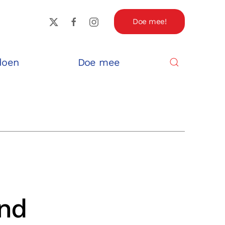
Doe mee!
doen
Doe mee
and