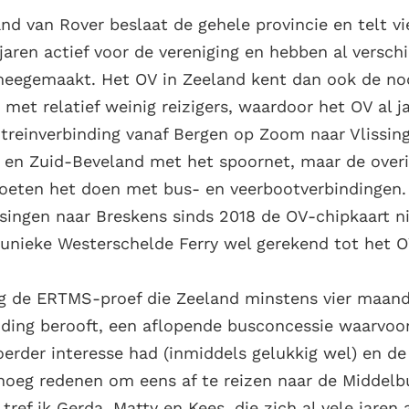
nd van Rover beslaat de gehele provincie en telt vier
e jaren actief voor de vereniging en hebben al versch
eegemaakt. Het OV in Zeeland kent dan ook de nod
 met relatief weinig reizigers, waardoor het OV al 
 treinverbinding vanaf Bergen op Zoom naar Vlissin
 en Zuid-Beveland met het spoornet, maar de over
oeten het doen met bus- en veerbootverbindingen. 
ssingen naar Breskens sinds 2018 de OV-chipkaart ni
unieke Westerschelde Ferry wel gerekend tot het OV
og de ERTMS-proef die Zeeland minstens vier maan
nding berooft, een aflopende busconcessie waarvoor
erder interesse had (inmiddels gelukkig wel) en de
noeg redenen om eens af te reizen naar de Middelb
tref ik Gerda, Matty en Kees, die zich al vele jaren 