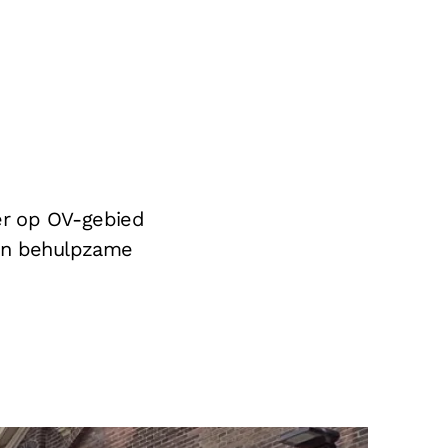
 er op OV-gebied
 en behulpzame