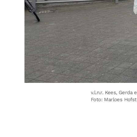
v.l.n.r. Kees, Gerda
Foto: Marloes Hofs