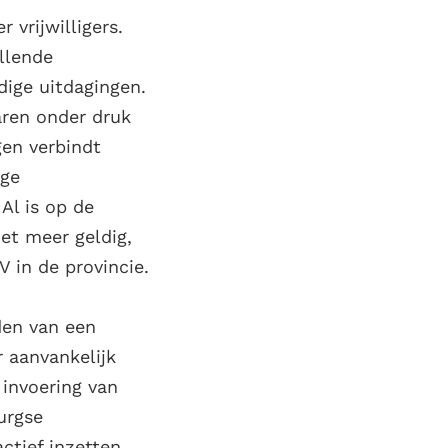
 vrijwilligers.
illende
ige uitdagingen.
jaren onder druk
gen verbindt
ige
Al is op de
et meer geldig,
 in de provincie.
den van een
 aanvankelijk
 invoering van
urgse
actief inzetten