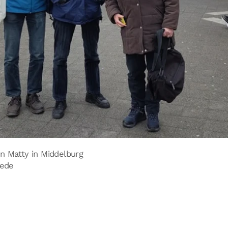
 en Matty in Middelburg
tede