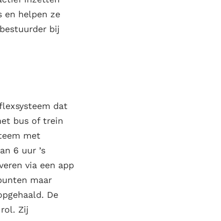
s en helpen ze
bestuurder bij
 flexsysteem dat
et bus of trein
ysteem met
an 6 uur ’s
rveren via een app
ppunten maar
opgehaald. De
ol. Zij