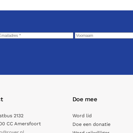
t
Doe mee
stbus 2132
Word lid
00 CC Amersfoort
Doe een donatie
fo@rover.nl
Word vrijwilliger