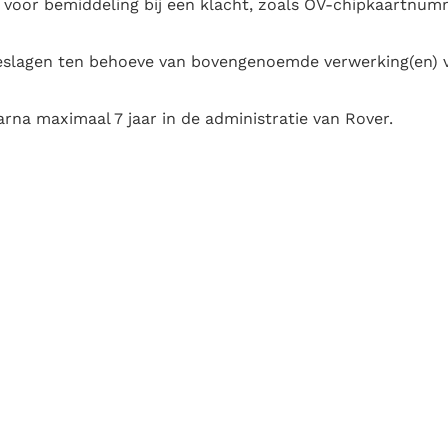
oor bemiddeling bij een klacht, zoals OV-chipkaartnumm
lagen ten behoeve van bovengenoemde verwerking(en) v
rna maximaal 7 jaar in de administratie van Rover.