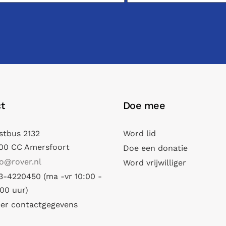
t
Doe mee
stbus 2132
Word lid
00 CC Amersfoort
Doe een donatie
fo@rover.nl
Word vrijwilliger
3-4220450 (ma -vr 10:00 -
:00 uur)
er contactgegevens