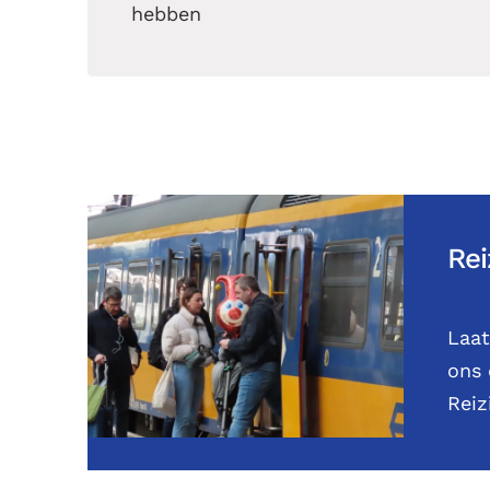
hebben
Rei
Laat
ons 
Reiz