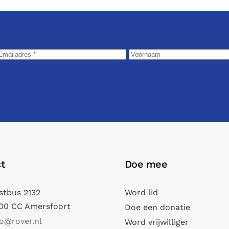
t
Doe mee
stbus 2132
Word lid
00 CC Amersfoort
Doe een donatie
fo@rover.nl
Word vrijwilliger