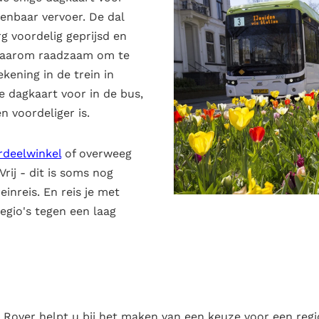
penbaar vervoer. De dal
rg voordelig geprijsd en
s daarom raadzaam om te
ekening in de trein in
 dagkaart voor in de bus,
n voordeliger is.
deelwinkel
of overweeg
ij - dit is soms nog
inreis. En reis je met
regio's tegen een laag
Rover helpt u bij het maken van een keuze voor een regi