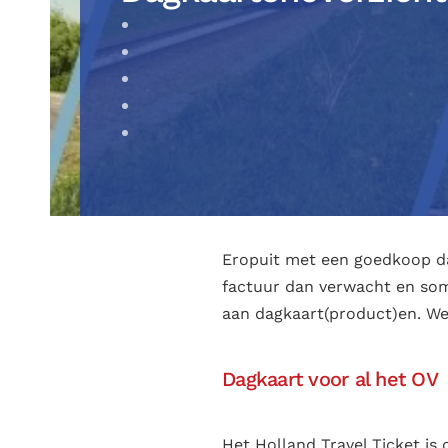
Eropuit met een goedkoop da
factuur dan verwacht en soms
aan dagkaart(product)en. We 
Dagkaart voor al het OV
Het Holland Travel Ticket is