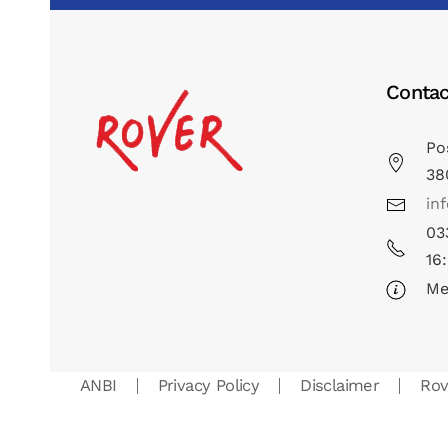
Contac
Po
38
in
03
16
Me
ANBI
Privacy Policy
Disclaimer
Ro