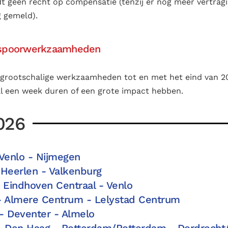
geen recht op compensatie (tenzij er nog meer vertrag
g gemeld).
e spoorwerkzaamheden
 grootschalige werkzaamheden tot en met het eind van 202
 een week duren of een grote impact hebben.
026
 Venlo - Nijmegen
 Heerlen - Valkenburg
 Eindhoven Centraal - Venlo
- Almere Centrum - Lelystad Centrum
- Deventer - Almelo
- Den Haag - Rotterdam/Rotterdam - Dordrecht