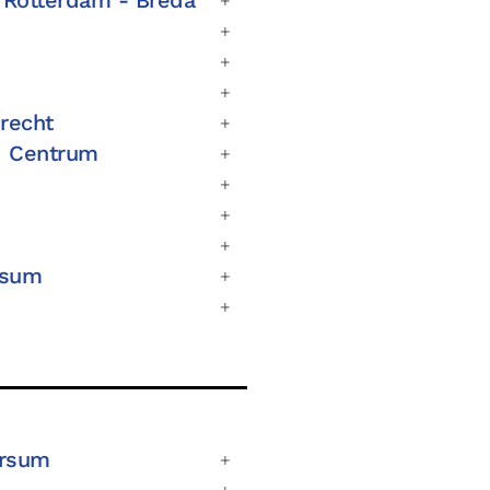
recht
ad Centrum
rsum
ersum