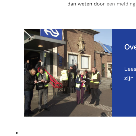
dan weten door
een melding
Ove
Lees
zijn