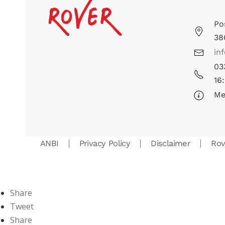
Po
38
in
03
16
Me
ANBI
Privacy Policy
Disclaimer
Ro
Share
Tweet
Share