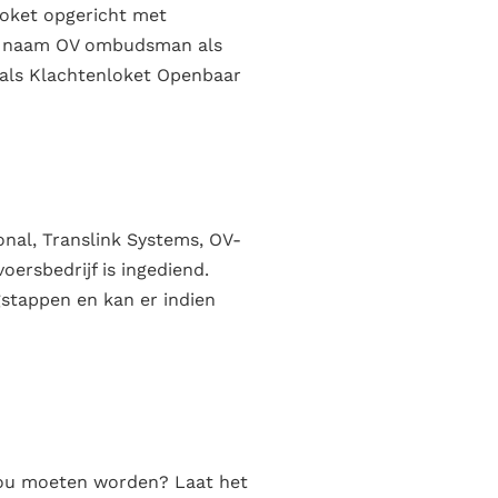
loket opgericht met
 de naam OV ombudsman als
t als Klachtenloket Openbaar
nal, Translink Systems, OV-
voersbedrijf is ingediend.
gstappen en kan er indien
 zou moeten worden? Laat het