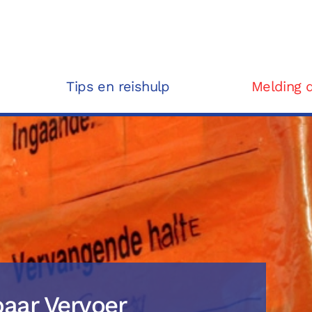
Tips en reishulp
Melding 
aar Vervoer