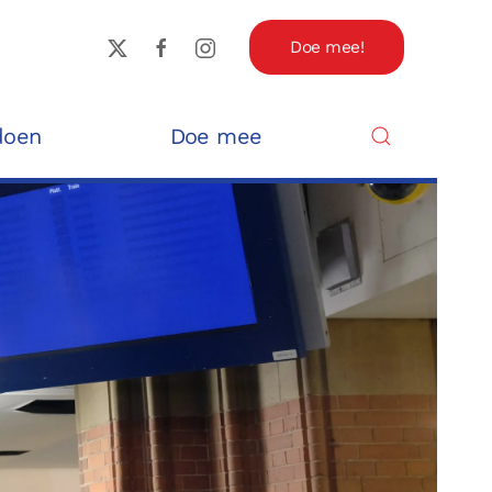
Doe mee!
doen
Doe mee