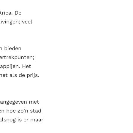
Arica. De
vingen; veel
en bieden
vertrekpunten;
appijen. Het
et als de prijs.
 aangegeven met
en hoe zo’n stad
alsnog is er maar