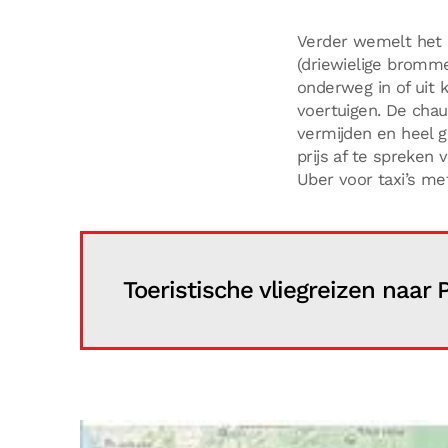
Verder wemelt het in het land van motorfietsen voor één passagier, (auto)taxi’s en mototaxi’s
(driewielige brommer
onderweg in of uit k
voertuigen. De cha
vermijden en heel g
prijs af te spreken 
Uber voor taxi’s met
Toeristische vliegreizen naar