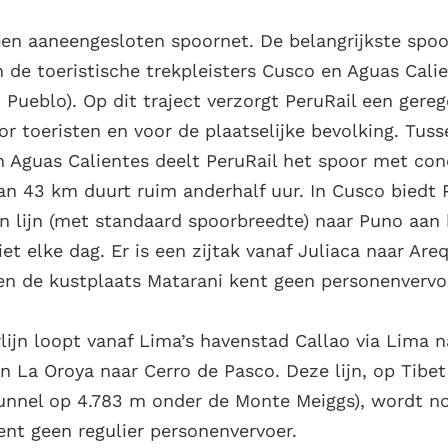
en aaneengesloten spoornet. De belangrijkste spoor
 de toeristische trekpleisters Cusco en Aguas Cali
Pueblo). Op dit traject verzorgt PeruRail een gere
or toeristen en voor de plaatselijke bevolking. Tuss
 Aguas Calientes deelt PeruRail het spoor met conc
an 43 km duurt ruim anderhalf uur. In Cusco biedt 
en lijn (met standaard spoorbreedte) naar Puno aan 
iet elke dag. Er is een zijtak vanaf Juliaca naar Are
en de kustplaats Matarani kent geen personenvervo
lijn loopt vanaf Lima’s havenstad Callao via Lima n
n La Oroya naar Cerro de Pasco. Deze lijn, op Tibe
tunnel op 4.783 m onder de Monte Meiggs), wordt no
ent geen regulier personenvervoer.