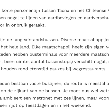
 korte personenlijn tussen Tacna en het Chileense 
n nogal te lijden van aardbevingen en aardverschui
oor in onbruik geraakt.
 zijn de langeafstandsbussen. Diverse maatschappij
 het hele land. Elke maatschappij heeft zijn eigen 
teden hebben busterminals voor meerdere maatsch
n, beenruimte, aantal tussenstops) verschilt nogal, n
ouden rond etenstijd pauzes bij wegrestaurants.
eden bestaan vaste buslijnen; de route is meestal
n op de zijkant van de bussen. Je moet dus wel wet
ma ambieert een metronet met zes lijnen, maar voor
lleen rijdt op feestdagen en in het weekend.