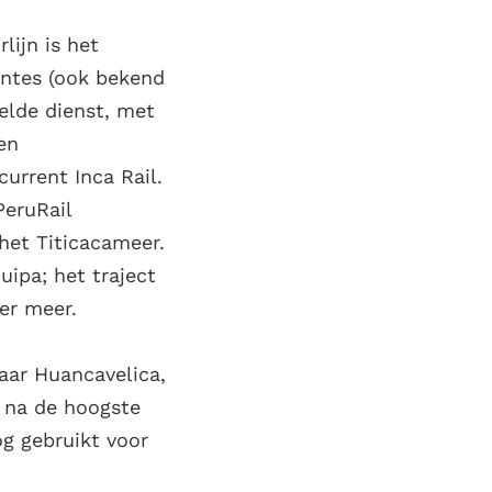
lijn is het
entes (ook bekend
gelde dienst, met
en
urrent Inca Rail.
PeruRail
het Titicacameer.
quipa; het traject
er meer.
aar Huancavelica,
t na de hoogste
g gebruikt voor