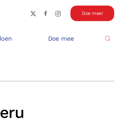
Doe mee!
doen
Doe mee
Peru