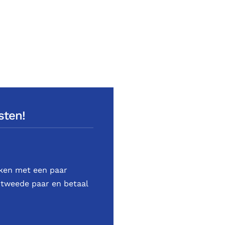
sten!
aken met een paar
 tweede paar en betaal