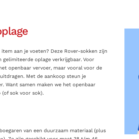
oplage
k item aan je voeten? Deze Rover-sokken zijn
n gelimiteerde oplage verkrijgbaar. Voor
het openbaar vervoer, maar vooral voor de
n uitdragen. Met de aankoop steun je
er. Want samen maken we het openbaar
 (of sok voor sok).
boegaren van een duurzaam materiaal (plus
). Ze zijn geschikt voor maat 38 t/m 46.