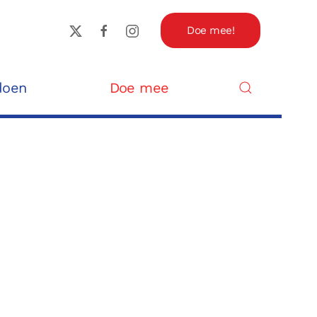
Doe mee!
doen
Doe mee