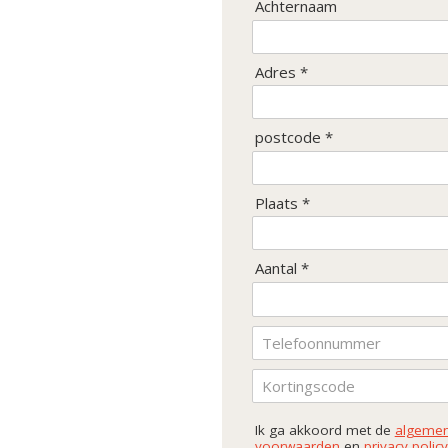
Achternaam
Adres *
postcode *
Plaats *
Aantal *
Ik ga akkoord met de
algeme
voorwaarden
en
privacy policy