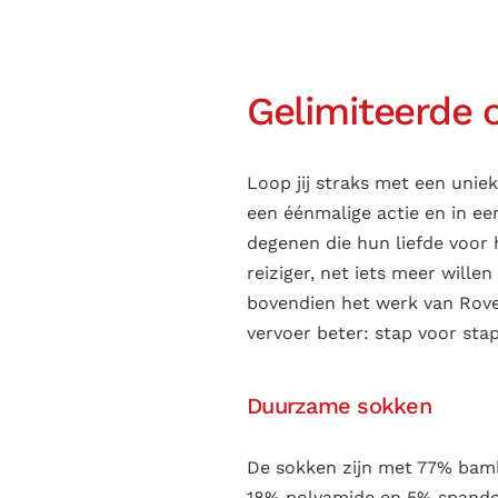
Gelimiteerde 
Loop jij straks met een unie
een éénmalige actie en in ee
degenen die hun liefde voor 
reiziger, net iets meer wille
bovendien het werk van Rov
vervoer beter: stap voor stap
Duurzame sokken
De sokken zijn met 77% bam
18% polyamide en 5% spandex