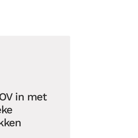
 OV in met
eke
kken