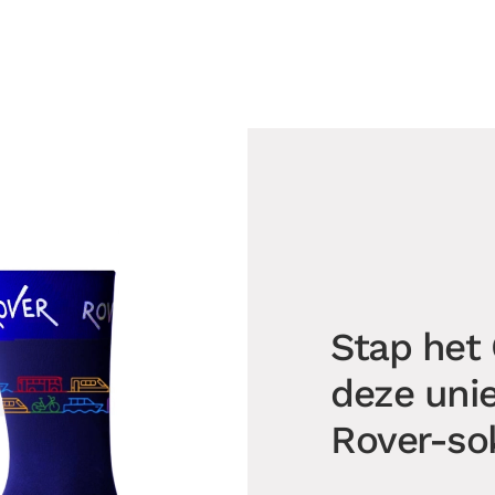
Stap het
deze uni
Rover-so