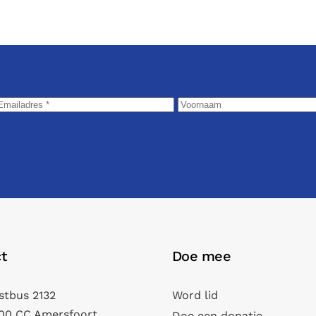
t
Doe mee
stbus 2132
Word lid
00 CC Amersfoort
Doe een donatie