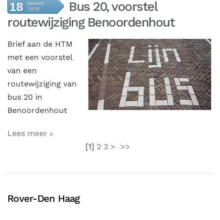
Bus 20, voorstel
18
MAART
2019
routewijziging Benoordenhout
Brief aan de HTM
met een voorstel
van een
routewijziging van
bus 20 in
Benoordenhout
Lees meer
[
1
]
2
3
>
>>
Rover-Den Haag