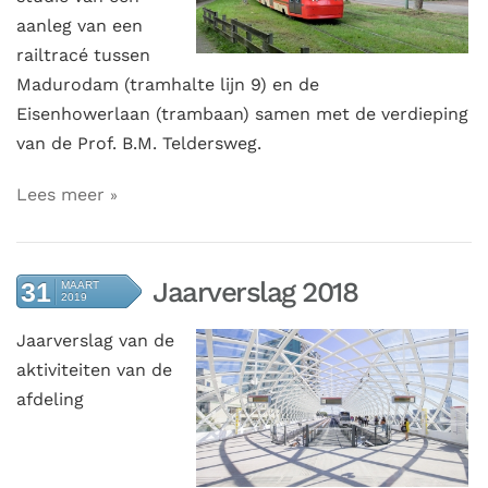
aanleg van een
railtracé tussen
Madurodam (tramhalte lijn 9) en de
Eisenhowerlaan (trambaan) samen met de verdieping
van de Prof. B.M. Teldersweg.
Lees meer
Jaarverslag 2018
31
MAART
2019
Jaarverslag van de
aktiviteiten van de
afdeling