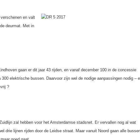
verschenen en valt
p de deurmat. Met in
Eindhoven gaan er dit jaar 43 rijden, en vanaf december 100 in de concessie
na 300 elektrische bussen. Daarvoor zijn wel de nodige aanpassingen nodig – 
vrij ?
Zuidlijn zal hebben voor het Amsterdamse stadsnet. Er vervallen nog al wat
el drie lijnen rijden door de Leidse straat. Maar vanuit Noord gaan alle busse
at maar goed gaat…