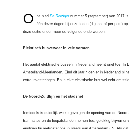
O
ns blad
De Reiziger
nummer 5 (september) van 2017 is 
één dezer dagen bij onze leden (digitaal of per post) o
deze editie onder meer de volgende onderwerpen:
Elektrisch busvervoer in vele vormen
Het aantal elektrische bussen in Nederland neemt snel toe. In 
Amstelland-Meerlanden. Eind dit jaar rijden er in Nederland bij
extra investeringen. En is elke elektrische bus wel echt emissie
De Noord-Zuidlijn en het stadsnet
Inmiddels is duidelijk welke gevolgen de opening van de Noord-
tramhaltes en de loopafstanden nemen toe; gelukkig blijven er w
eindigen bij metrostations in plaats van Amsterdam CS. Als d