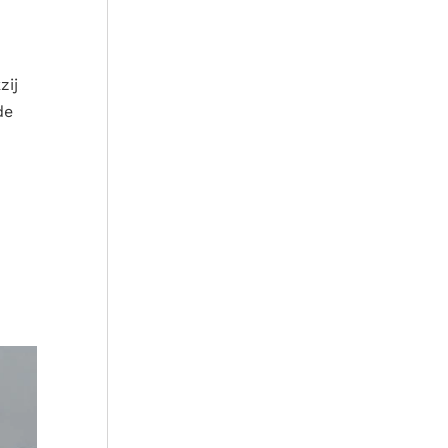
zij
de