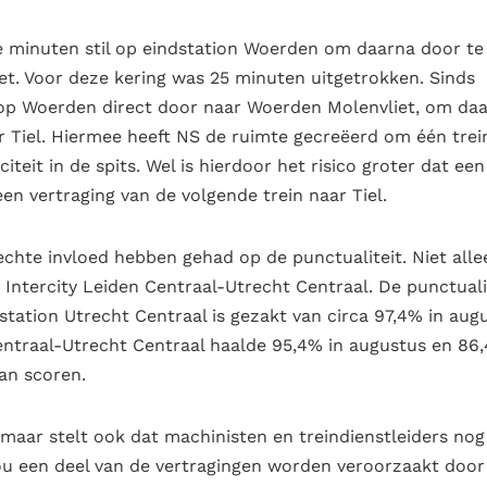
le minuten stil op eindstation Woerden om daarna door te
et. Voor deze kering was 25 minuten uitgetrokken. Sinds
 op Woerden direct door naar Woerden Molenvliet, om daa
r Tiel. Hiermee heeft NS de ruimte gecreëerd om één trei
iteit in de spits. Wel is hierdoor het risico groter dat een
en vertraging van de volgende trein naar Tiel.
echte invloed hebben gehad op de punctualiteit. Niet alle
Intercity Leiden Centraal-Utrecht Centraal. De punctuali
tation Utrecht Centraal is gezakt van circa 97,4% in aug
entraal-Utrecht Centraal haalde 95,4% in augustus en 86
an scoren.
 maar stelt ook dat machinisten en treindienstleiders nog
u een deel van de vertragingen worden veroorzaakt door