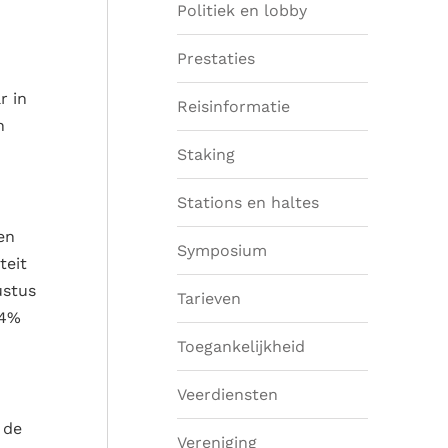
Politiek en lobby
Prestaties
r in
Reisinformatie
n
Staking
Stations en haltes
en
Symposium
teit
ustus
Tarieven
,4%
Toegankelijkheid
Veerdiensten
 de
Vereniging