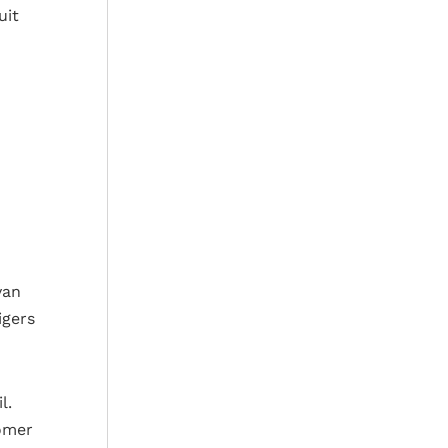
uit
n
van
igers
l.
zomer