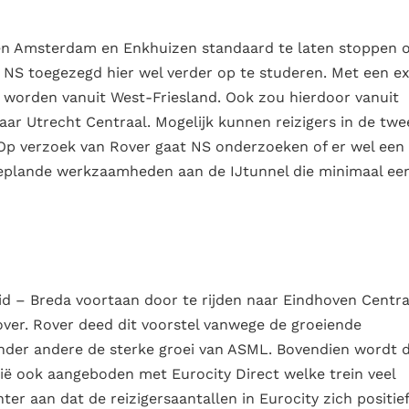
ssen Amsterdam en Enkhuizen standaard te laten stoppen 
NS toegezegd hier wel verder op te studeren. Met een ex
r worden vanuit West-Friesland. Ook zou hierdoor vanuit
aar Utrecht Centraal. Mogelijk kunnen reizigers in de tw
n. Op verzoek van Rover gaat NS onderzoeken of er wel een
geplande werkzaamheden aan de IJtunnel die minimaal ee
id – Breda voortaan door te rijden naar Eindhoven Centra
ver. Rover deed dit voorstel vanwege de groeiende
onder andere de sterke groei van ASML. Bovendien wordt 
ië ook aangeboden met Eurocity Direct welke trein veel
hter aan dat de reizigersaantallen in Eurocity zich positief