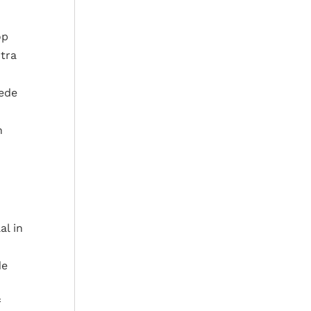
op
tra
eede
n
al in
de