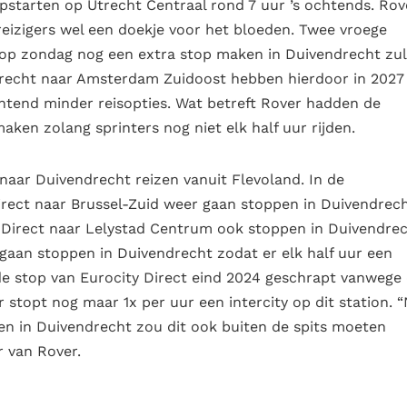
opstarten op Utrecht Centraal rond 7 uur ’s ochtends. Rove
 reizigers wel een doekje voor het bloeden. Twee vroege
 op zondag nog een extra stop maken in Duivendrecht zul
Utrecht naar Amsterdam Zuidoost hebben hierdoor in 2027
htend minder reisopties. Wat betreft Rover hadden de
aken zolang sprinters nog niet elk half uur rijden.
s naar Duivendrecht reizen vanuit Flevoland. In de
irect naar Brussel-Zuid weer gaan stoppen in Duivendrech
y Direct naar Lelystad Centrum ook stoppen in Duivendrec
r gaan stoppen in Duivendrecht zodat er elk half uur een
t de stop van Eurocity Direct eind 2024 geschrapt vanwege
stopt nog maar 1x per uur een intercity op dit station. 
pen in Duivendrecht zou dit ook buiten de spits moeten
r van Rover.