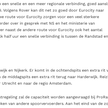
 een snelle en een meer regionale verbinding, goed aansl
ië. Volgens Rover kan dit net zo goed door Eurocity naar
uwe route voor Eurocity zorgen voor een veel sterkere
verder over in gesprek met NS en het ministerie van
over naast de andere route voor Eurocity ook het aantal
lk half uur een snelle verbinding is tussen de Randstad e
wijk en Nijkerk. Er komt in de ochtendspits een extra rit 
n de middagspits een extra rit terug naar Harderwijk. Reiz
r Utrecht en naar de regio Amsterdam.
regeling zal de capaciteit worden aangevraagd bij ProRai
eken van andere spoorvervoerders. Aan het eind van de 