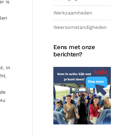
r is
Werkzaamheden
len
Weersomstandigheden
Eens met onze
berichten?
t. In
ht.
 de
“Nu