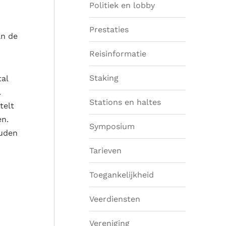
Politiek en lobby
Prestaties
an de
Reisinformatie
Staking
al
.
Stations en haltes
telt
en.
Symposium
ouden
Tarieven
Toegankelijkheid
Veerdiensten
Vereniging