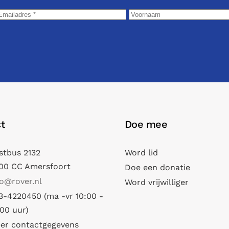
t
Doe mee
stbus 2132
Word lid
00 CC Amersfoort
Doe een donatie
fo@rover.nl
Word vrijwilliger
3-4220450 (ma -vr 10:00 -
:00 uur)
er contactgegevens