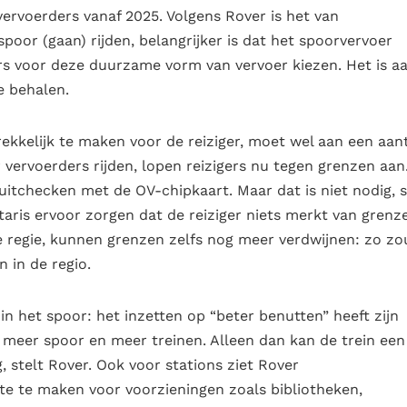
vervoerders vanaf 2025. Volgens Rover is het van
poor (gaan) rijden, belangrijker is dat het spoorvervoer
rs voor deze duurzame vorm van vervoer kiezen. Het is a
e behalen.
kelijk te maken voor de reiziger, moet wel aan een aant
ervoerders rijden, lopen reizigers nu tegen grenzen aan
uitchecken met de OV-chipkaart. Maar dat is niet nodig, s
taris ervoor zorgen dat de reiziger niets merkt van grenz
e regie, kunnen grenzen zelfs nog meer verdwijnen: zo z
 in de regio.
in het spoor: het inzetten op “beter benutten” heeft zijn
in meer spoor en meer treinen. Alleen dan kan de trein een
, stelt Rover. Ook voor stations ziet Rover
te te maken voor voorzieningen zoals bibliotheken,