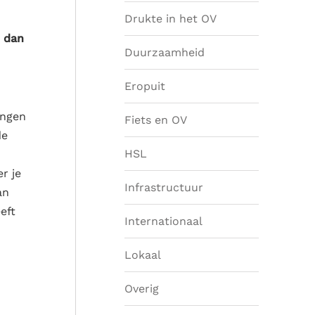
Drukte in het OV
r dan
Duurzaamheid
Eropuit
ingen
Fiets en OV
de
HSL
r je
Infrastructuur
an
eft
Internationaal
Lokaal
Overig