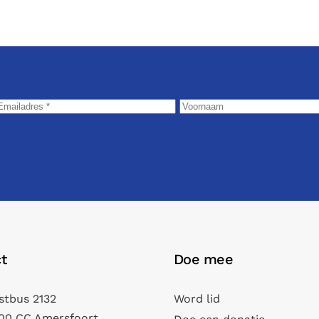
t
Doe mee
stbus 2132
Word lid
00 CC Amersfoort