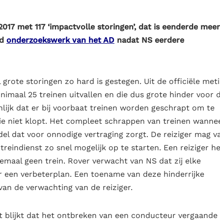
17 met 117 ‘impactvolle storingen’, dat is eenderde mee
nd
onderzoekswerk van het AD
nadat NS eerdere
grote storingen zo hard is gestegen. Uit de officiële met
inimaal 25 treinen uitvallen en die dus grote hinder voor 
enlijk dat er bij voorbaat treinen worden geschrapt om te
ie niet klopt. Het compleet schrappen van treinen wannee
el dat voor onnodige vertraging zorgt. De reiziger mag v
reindienst zo snel mogelijk op te starten. Een reiziger he
elemaal geen trein. Rover verwacht van NS dat zij elke
r een verbeterplan. Een toename van deze hinderrijke
an de verwachting van de reiziger.
 blijkt dat het ontbreken van een conducteur vergaande