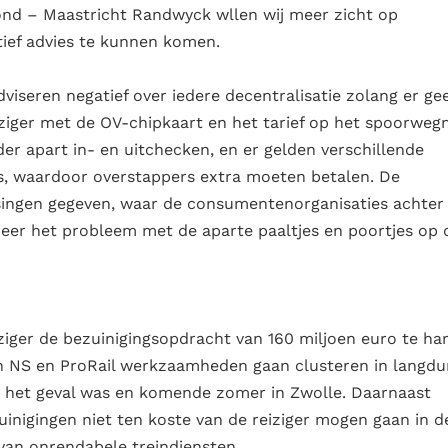
ond – Maastricht Randwyck wllen wij meer zicht op
tief advies te kunnen komen.
iseren negatief over iedere decentralisatie zolang er ge
iziger met de OV-chipkaart en het tarief op het spoorweg
der apart in- en uitchecken, en er gelden verschillende
rs, waardoor overstappers extra moeten betalen. De
singen gegeven, waar de consumentenorganisaties achter
nneer het probleem met de aparte paaltjes en poortjes op 
iger de bezuinigingsopdracht van 160 miljoen euro te ha
en NS en ProRail werkzaamheden gaan clusteren in langdu
em het geval was en komende zomer in Zwolle. Daarnaast
uinigingen niet ten koste van de reiziger mogen gaan in d
van onrendabele treindiensten.