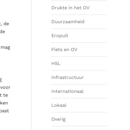
Drukte in het OV
Duurzaamheid
, de
 de
Eropuit
t mag
Fiets en OV
HSL
Infrastructuur
g
 voor
Internationaal
t te
rken
Lokaal
past
Overig