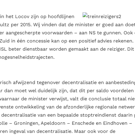
n het Locov zijn op hoofdlijnen
ultz per 2015. Wij vinden dat de minister er goed aan doet
der aangescherpte voorwaarden – aan NS te gunnen. Ook
uid in één concessie kan op een positief advies rekenen.
HSL beter dienstbaar worden gemaakt aan de reiziger. Di
 hogesnelheidstrajecten.
isch afwijzend tegenover decentralisatie en aanbestedin
 dan moet wel duidelijk zijn, dat dit per saldo voordelen
aarnaar de minister verwijst, valt die conclusie totaal nie
wenste ontwikkeling van de afzonderlijke regionale netwe
decentralisatie van een bepaalde stoptreindienst daarin 
 Zwolle – Groningen, Apeldoorn – Enschede en Eindhoven –
n ingeval van decentralisatie. Maar ook voor de