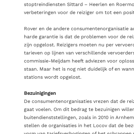
stoptreindiensten Sittard – Heerlen en Roerm
verbeteringen voor de reiziger om tot een posi
Rover en de andere consumentenorganisatie adv
harde garantie is dat de problemen voor de re
zijn opgelost. Reizigers moeten nu per vervoer
tarieven op lijnen van verschillende vervoerde
commissie-Meijdam heeft adviezen voor oplos
staan. Maar het is nog niet duidelijk of en wa
stations wordt opgelost.
Bezuinigingen
De consumentenorganisaties vrezen dat de reiz
gaat voelen. Om dit bedrag te bezuinigen will
buitendienststellingen, zoals in 2010 in Arnh
stellen de organisaties in het Locov dat de bez
vorm van tariefsverhogingen of het schrappen 