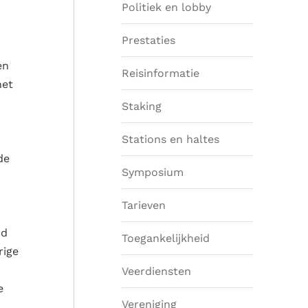
Politiek en lobby
Prestaties
en
Reisinformatie
net
Staking
Stations en haltes
de
Symposium
Tarieven
rd
Toegankelijkheid
rige
Veerdiensten
e
Vereniging