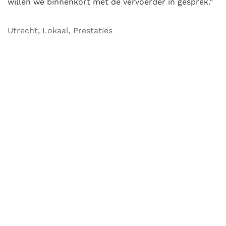
willen we binnenkort met de vervoerder in gesprek.”
Utrecht
,
Lokaal
,
Prestaties