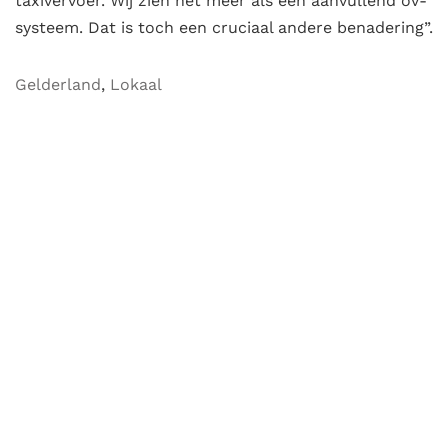
taxivervoer. Wij zien het meer als een aanvullend ov-
systeem. Dat is toch een cruciaal andere benadering”.
Gelderland
,
Lokaal